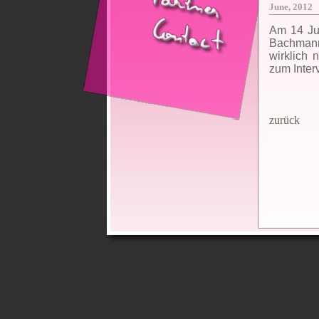
June, 2012
Am 14 Jun
Bachmann
wirklich 
zum Inter
zurück